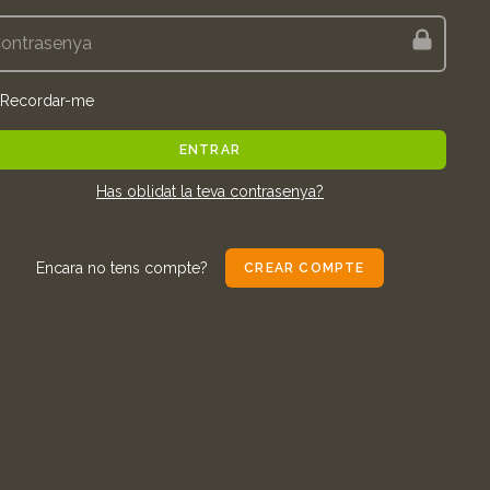
Recordar-me
ENTRAR
Has oblidat la teva contrasenya?
Encara no tens compte?
CREAR COMPTE